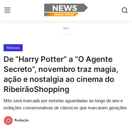
×
Ads
Login
Register
Notícias
Home
De “Harry Potter” a “O Agente
Botelhos
Secreto”, novembro traz magia,
Contact
ação e nostalgia ao cinema do
RibeirãoShopping
Ribeirão Preto
Mês será marcado por estreias aguardadas ao longo do ano e
Poços de Caldas
exibições comemorativas de clássicos que marcaram gerações
Últimas nóticias
Redação
Portugûes