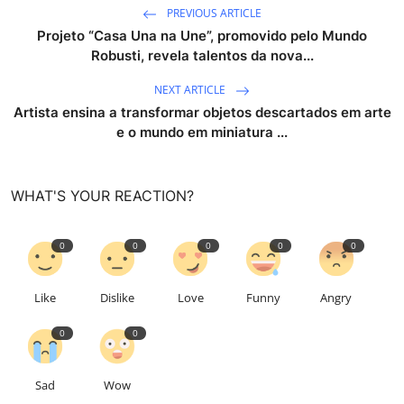
PREVIOUS ARTICLE
Projeto “Casa Una na Une”, promovido pelo Mundo
Robusti, revela talentos da nova...
NEXT ARTICLE
Artista ensina a transformar objetos descartados em arte
e o mundo em miniatura ...
WHAT'S YOUR REACTION?
0
0
0
0
0
Like
Dislike
Love
Funny
Angry
0
0
Sad
Wow