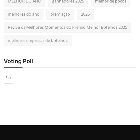
MELHOR DO ANO
ganhadores 2025
melhor de poços
melhores do ano
premiação
2026
Reviva os Melhores Momentos do Prêmio Melhor Botelhos 2025
melhores empresas de botelhos
Voting Poll
Ads