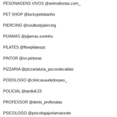
PESONAGENS VIVOS
@animafestas.com_
PET SHOP
@luckypetebanho
PIERCING
@soulbodypiercing
PIJAMAS
@pijamas.soninho
PILATES
@flowpilatespc
PINTOR
@sn.pinturas
PIZZARIA
@pizzarialuna_pocosdecaldas
PODOLOGO
@clinicasaudedospes_
POLICIAL
@tardioli.23
PROFESSOR
@denis_profexatas
PSICOLOGO
@psicologajuniamassote