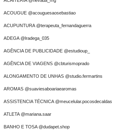
ACAITERIA
@nevada_mg
ACOUGUE
@acouguesaosebastiao
ACUPUNTURA
@terapeuta_fernandaguerra
ADEGA
@lradega_035
AGÊNCIA DE PUBLICIDADE
@estudioup_
AGÊNCIA DE VIAGENS
@cbturismoprado
ALONGAMENTO DE UNHAS
@studio.fermartins
AROMAS
@suaviesaboariaearomas
ASSISTENCIA TÉCNICA
@meucelular.pocosdecaldas
ATLETA
@mariana.saar
BANHO E TOSA
@dudapet.shop