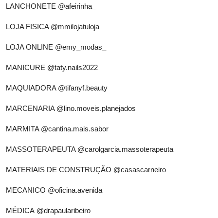
LANCHONETE
@afeirinha_
LOJA FISICA
@mmilojatuloja
LOJA ONLINE
@emy_modas_
MANICURE
@taty.nails2022
MAQUIADORA
@tifanyf.beauty
MARCENARIA
@lino.moveis.planejados
MARMITA
@cantina.mais.sabor
MASSOTERAPEUTA
@carolgarcia.massoterapeuta
MATERIAIS DE CONSTRUÇÃO
@casascarneiro
MECANICO
@oficina.avenida
MÉDICA
@drapaularibeiro