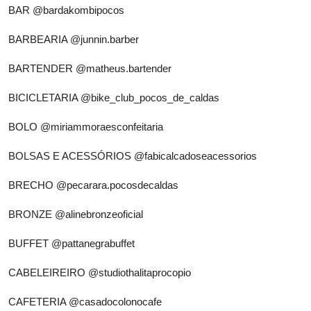
BAR
@bardakombipocos
BARBEARIA
@junnin.barber
BARTENDER
@matheus.bartender
BICICLETARIA
@bike_club_pocos_de_caldas
BOLO
@miriammoraesconfeitaria
BOLSAS E ACESSÓRIOS
@fabicalcadoseacessorios
BRECHO
@pecarara.pocosdecaldas
BRONZE
@alinebronzeoficial
BUFFET
@pattanegrabuffet
CABELEIREIRO
@studiothalitaprocopio
CAFETERIA
@casadocolonocafe