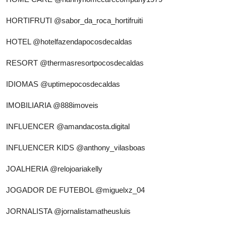
HORTIFRUTI
@sabor_da_roca_hortifruiti
HOTEL
@hotelfazendapocosdecaldas
RESORT
@thermasresortpocosdecaldas
IDIOMAS
@uptimepocosdecaldas
IMOBILIARIA
@888imoveis
INFLUENCER
@amandacosta.digital
INFLUENCER KIDS
@anthony_vilasboas
JOALHERIA
@relojoariakelly
JOGADOR DE FUTEBOL
@miguelxz_04
JORNALISTA
@jornalistamatheusluis