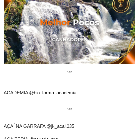
Ads
ACADEMIA
@bio_forma_academia_
Ads
AÇAÍ NA GARRAFA
@jk_acai.035