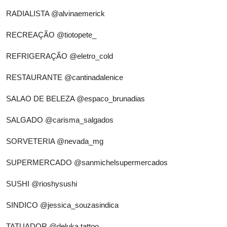
RADIALISTA
@alvinaemerick
RECREAÇÃO
@tiotopete_
REFRIGERAÇÃO
@eletro_cold
RESTAURANTE
@cantinadalenice
SALAO DE BELEZA
@espaco_brunadias
SALGADO
@carisma_salgados
SORVETERIA
@nevada_mg
SUPERMERCADO
@sanmichelsupermercados
SUSHI
@rioshysushi
SINDICO
@jessica_souzasindica
TATUADOR
@deluka.tattoo