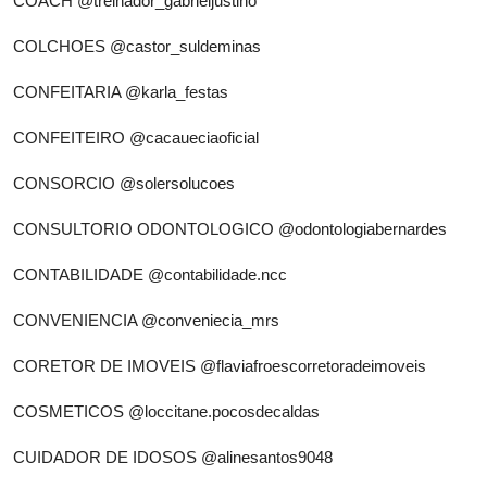
COACH
@treinador_gabrieljustino
COLCHOES
@castor_suldeminas
CONFEITARIA
@karla_festas
CONFEITEIRO
@cacaueciaoficial
CONSORCIO
@solersolucoes
CONSULTORIO ODONTOLOGICO
@odontologiabernardes
CONTABILIDADE
@contabilidade.ncc
CONVENIENCIA
@conveniecia_mrs
CORETOR DE IMOVEIS
@flaviafroescorretoradeimoveis
COSMETICOS
@loccitane.pocosdecaldas
CUIDADOR DE IDOSOS
@alinesantos9048