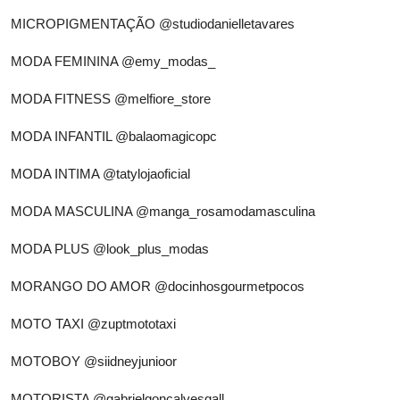
MICROPIGMENTAÇÃO
@studiodanielletavares
MODA FEMININA
@emy_modas_
MODA FITNESS
@melfiore_store
MODA INFANTIL
@balaomagicopc
MODA INTIMA
@tatylojaoficial
MODA MASCULINA
@manga_rosamodamasculina
MODA PLUS
@look_plus_modas
MORANGO DO AMOR
@docinhosgourmetpocos
MOTO TAXI
@zuptmototaxi
MOTOBOY
@siidneyjunioor
MOTORISTA
@gabrielgoncalvesgall