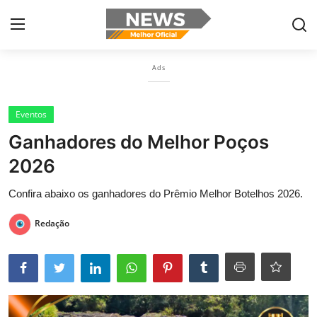
×
Ads
Login
Register
Eventos
Home
Ganhadores do Melhor Poços
Botelhos
2026
Contact
Confira abaixo os ganhadores do Prêmio Melhor Botelhos 2026.
Ribeirão Preto
Redação
Poços de Caldas
Últimas nóticias
Portugûes