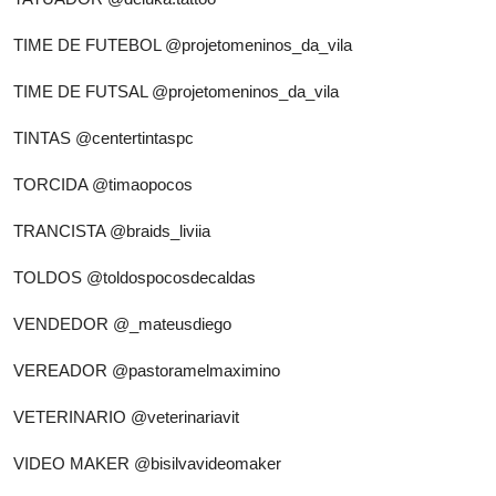
TIME DE FUTEBOL
@projetomeninos_da_vila
TIME DE FUTSAL
@projetomeninos_da_vila
TINTAS
@centertintaspc
TORCIDA
@timaopocos
TRANCISTA
@braids_liviia
TOLDOS
@toldospocosdecaldas
VENDEDOR
@_mateusdiego
VEREADOR
@pastoramelmaximino
VETERINARIO
@veterinariavit
VIDEO MAKER
@bisilvavideomaker