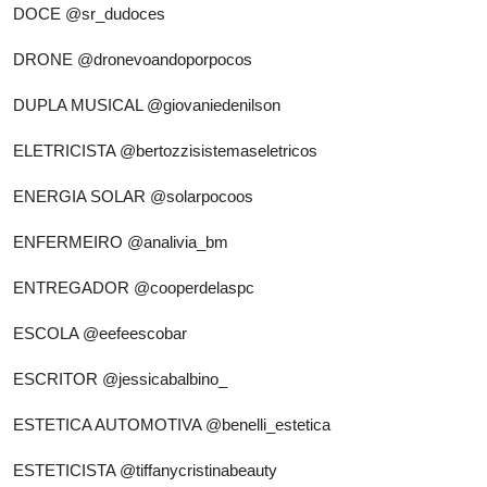
DOCE
@sr_dudoces
DRONE
@dronevoandoporpocos
DUPLA MUSICAL
@giovaniedenilson
ELETRICISTA
@bertozzisistemaseletricos
ENERGIA SOLAR
@solarpocoos
ENFERMEIRO
@analivia_bm
ENTREGADOR
@cooperdelaspc
ESCOLA
@eefeescobar
ESCRITOR
@jessicabalbino_
ESTETICA AUTOMOTIVA
@benelli_estetica
ESTETICISTA
@tiffanycristinabeauty