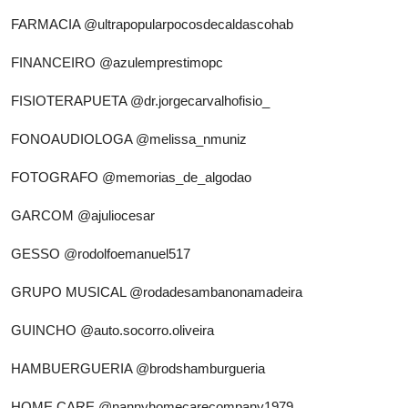
FARMACIA
@ultrapopularpocosdecaldascohab
FINANCEIRO
@azulemprestimopc
FISIOTERAPUETA
@dr.jorgecarvalhofisio_
FONOAUDIOLOGA
@melissa_nmuniz
FOTOGRAFO
@memorias_de_algodao
GARCOM
@ajuliocesar
GESSO
@rodolfoemanuel517
GRUPO MUSICAL
@rodadesambanonamadeira
GUINCHO
@auto.socorro.oliveira
HAMBUERGUERIA
@brodshamburgueria
HOME CARE
@nannyhomecarecompany1979