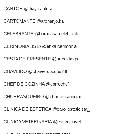
CANTOR
@thay.cantora
CARTOMANTE
@archanjo.ka
CELEBRANTE
@boracasarcelebrante
CERIMONIALISTA
@erika.cerimonial
CESTA DE PRESENTE
@artcestaspc
CHAVEIRO
@chaveiropocos24h
CHEF DE COZINHA
@correchef
CHURRASQUEIRO
@churrascaodujao
CLINICA DE ESTETICA
@carol.esteticista_
CLINICA VETERINARIA
@essenciavet_