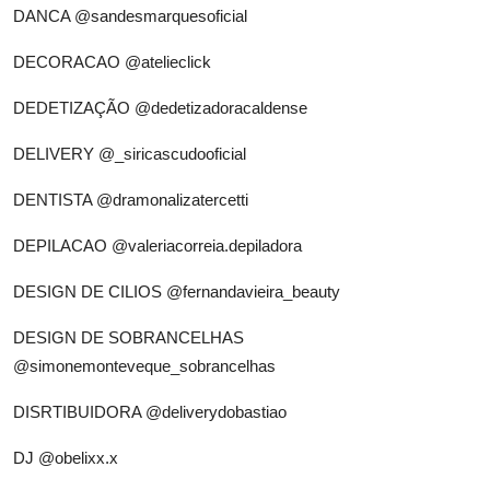
DANCA
@sandesmarquesoficial
DECORACAO
@atelieclick
DEDETIZAÇÃO
@dedetizadoracaldense
DELIVERY
@_siricascudooficial
DENTISTA
@dramonalizatercetti
DEPILACAO
@valeriacorreia.depiladora
DESIGN DE CILIOS
@fernandavieira_beauty
DESIGN DE SOBRANCELHAS
@simonemonteveque_sobrancelhas
DISRTIBUIDORA
@deliverydobastiao
DJ
@obelixx.x