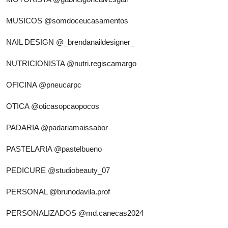
MUSICOS
@somdoceucasamentos
NAIL DESIGN
@_brendanaildesigner_
NUTRICIONISTA
@nutri.regiscamargo
OFICINA
@pneucarpc
OTICA
@oticasopcaopocos
PADARIA
@padariamaissabor
PASTELARIA
@pastelbueno
PEDICURE
@studiobeauty_07
PERSONAL
@brunodavila.prof
PERSONALIZADOS
@md.canecas2024