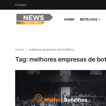
Contact
HOME
BOTELHOS
Login
Register
Home
Home
melhores empresas de botelhos
Botelhos
Tag: melhores empresas de bo
Contact
Ribeirão Preto
Poços de Caldas
Últimas nóticias
Portugûes