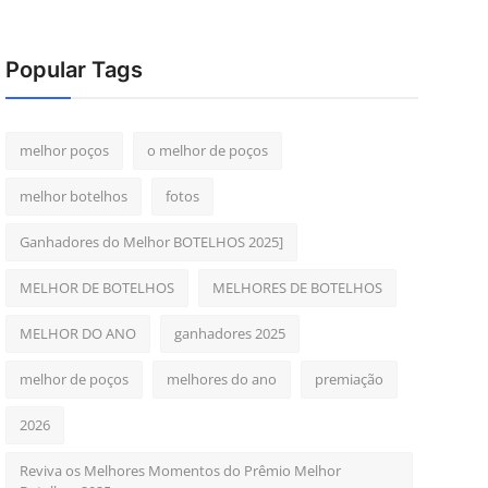
Popular Tags
melhor poços
o melhor de poços
melhor botelhos
fotos
Ganhadores do Melhor BOTELHOS 2025]
MELHOR DE BOTELHOS
MELHORES DE BOTELHOS
MELHOR DO ANO
ganhadores 2025
melhor de poços
melhores do ano
premiação
2026
Reviva os Melhores Momentos do Prêmio Melhor