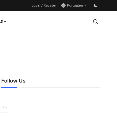
Login
/
Register
Portugûes
AS
Follow Us
Ads