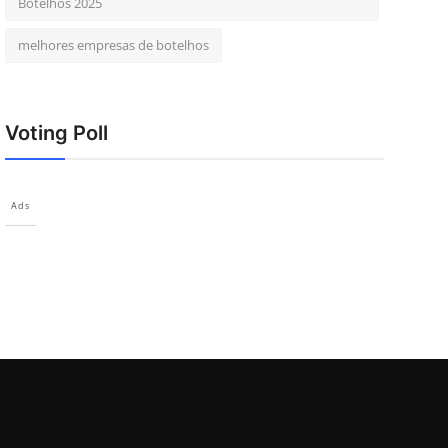
Botelhos 2025
melhores empresas de botelhos
Voting Poll
Ads