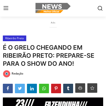
×
Ads
Login
Register
Ribeirão Preto
Home
É O GRELO CHEGANDO EM
Botelhos
RIBEIRÃO PRETO: PREPARE-SE
Contact
PARA O SHOW DO ANO!
Ribeirão Preto
Redação
Poços de Caldas
Últimas nóticias
Portugûes