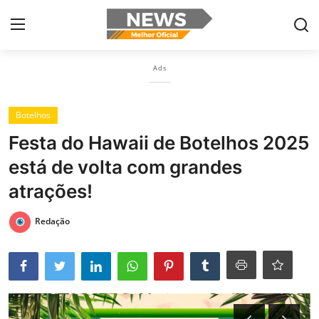
×
Ads
Login
Register
Botelhos
Home
Festa do Hawaii de Botelhos 2025
Botelhos
está de volta com grandes
Contact
atrações!
Ribeirão Preto
Redação
Poços de Caldas
Últimas nóticias
Portugûes