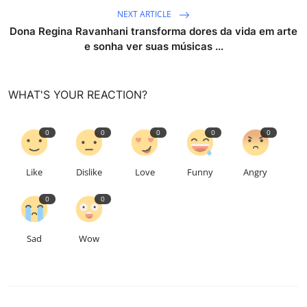
NEXT ARTICLE
Dona Regina Ravanhani transforma dores da vida em arte
e sonha ver suas músicas ...
WHAT'S YOUR REACTION?
0
0
0
0
0
Like
Dislike
Love
Funny
Angry
0
0
Sad
Wow