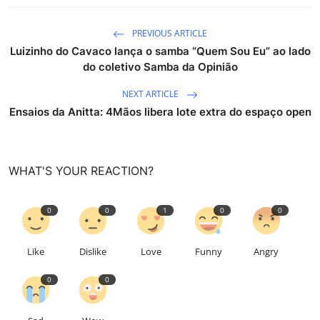
PREVIOUS ARTICLE
Luizinho do Cavaco lança o samba “Quem Sou Eu” ao lado
do coletivo Samba da Opinião
NEXT ARTICLE
Ensaios da Anitta: 4Mãos libera lote extra do espaço open
WHAT'S YOUR REACTION?
0
0
1
0
0
Like
Dislike
Love
Funny
Angry
0
0