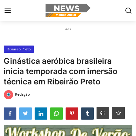
×
Ads
Login
Register
Ribeirão Preto
Home
Ginástica aeróbica brasileira
Botelhos
inicia temporada com imersão
Contact
técnica em Ribeirão Preto
Ribeirão Preto
Redação
Poços de Caldas
Últimas nóticias
Portugûes