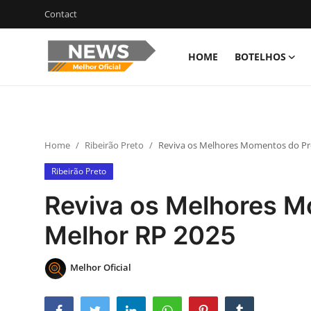
Contact
HOME
BOTELHOS
Login
Register
Home
Home
Ribeirão Preto
Reviva os Melhores Momentos do Pr
Botelhos
Ribeirão Preto
Contact
Reviva os Melhores 
Ribeirão Preto
Melhor RP 2025
Poços de Caldas
Melhor Oficial
Últimas nóticias
Portugûes