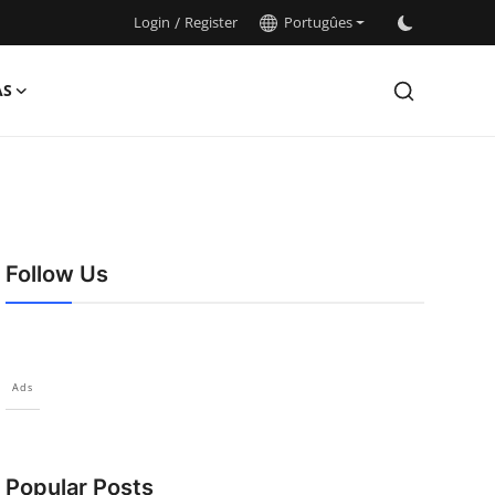
Login
/
Register
Portugûes
AS
Follow Us
Ads
Popular Posts