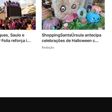
ues, Saulo e
ShoppingSantaÚrsula antecipa
olia reforça i...
celebrações de Halloween c...
Redação