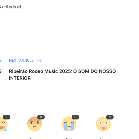
 e Android.
E
NEXT ARTICLE
5
Ribeirão Rodeo Music 2025: O SOM DO NOSSO
INTERIOR
0
0
0
0