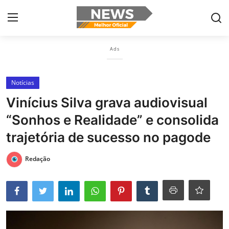
×
Ads
Login
Register
Notícias
Home
Vinícius Silva grava audiovisual
Botelhos
“Sonhos e Realidade” e consolida
Contact
trajetória de sucesso no pagode
Ribeirão Preto
Redação
Poços de Caldas
Últimas nóticias
Portugûes