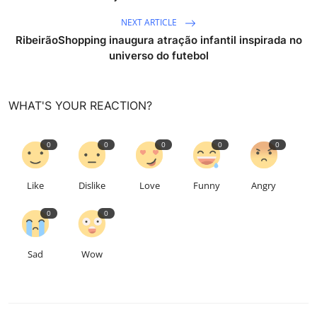
NEXT ARTICLE
RibeirãoShopping inaugura atração infantil inspirada no
universo do futebol
WHAT'S YOUR REACTION?
0
0
0
0
0
Like
Dislike
Love
Funny
Angry
0
0
Sad
Wow