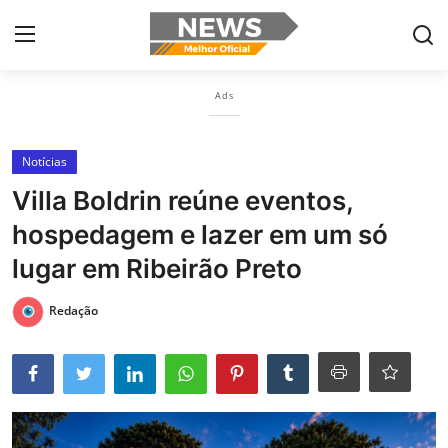
Ads
Login
Register
Notícias
Home
Villa Boldrin reúne eventos,
Botelhos
hospedagem e lazer em um só
Contact
lugar em Ribeirão Preto
Ribeirão Preto
Redação
Poços de Caldas
Últimas nóticias
Portugûes